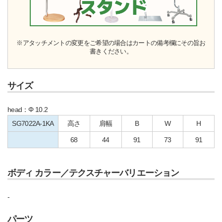
※アタッチメントの変更をご希望の場合はカートの備考欄にその旨お
書きください。
サイズ
head：Φ 10.2
SG7022A-1KA
高さ
肩幅
B
W
H
68
44
91
73
91
ボディ カラー／テクスチャーバリエーション
-
パーツ