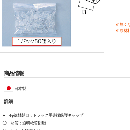
※無く
※原材
商品情報
日本製
詳細
4φ線材製ロッドフック用先端保護キャップ
材質：透明軟質樹脂