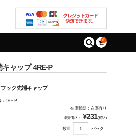
0
ャップ 4RE-P
ドフック先端キャップ
：4RE-P
在庫状態：在庫有り
¥231
販売価格：
(税込)
数量
パック