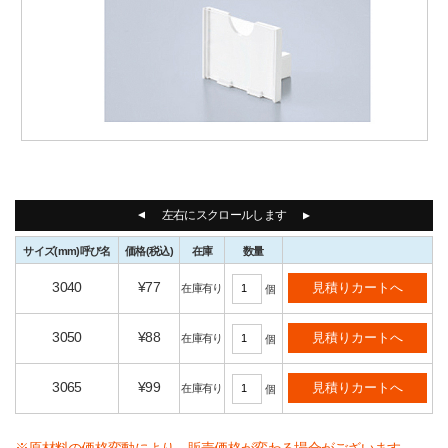
左右にスクロールします
サイズ
(mm)
呼び名
価格
(税込)
在庫
数量
3040
¥77
在庫有り
個
3050
¥88
在庫有り
個
3065
¥99
在庫有り
個
※原材料の価格変動により、販売価格が変わる場合がございます。