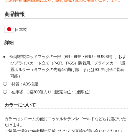
商品情報
日本製
詳細
6φ線材製ロッドフックの一部（6R・6RP・6RU・SUS-6R）、およ
びプライスカード立て（P-6R、P-6S）装着用、プライスカード設
置ホルダー（各フックの先端45°曲げ部、または90°曲げ部に装着
可能）
材質：ABS樹脂
在庫姿：1箱300個入り（販売単位：1個単位）
カラーについて
カラーはクロームの他にニッケルサテンやゴールドなどもお選びいた
だけます。
ご希望の場合は備考欄に記載いただくか直接お問い合わせください。