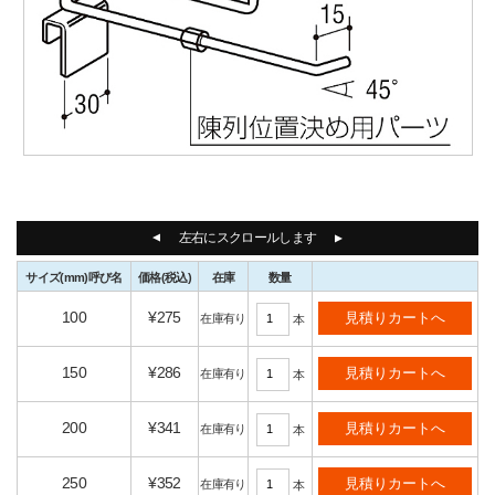
左右にスクロールします
サイズ
(mm)
呼び名
価格
(税込)
在庫
数量
100
¥275
在庫有り
本
150
¥286
在庫有り
本
200
¥341
在庫有り
本
250
¥352
在庫有り
本