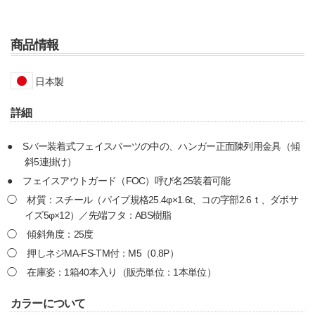
商品情報
日本製
詳細
Sバー装着式フェイスパーツの中の、ハンガー正面陳列用金具（傾
斜5連掛け）
フェイスアウトガード（FOC）呼び名25装着可能
材質：スチール（パイプ規格25.4φ×1.6t、コの字部2.6ｔ、ダボサ
イズ5φ×12）／先端フタ：ABS樹脂
傾斜角度：25度
押しネジMA-FS-TM付：M5（0.8P）
在庫姿：1箱40本入り（販売単位：1本単位）
カラーについて